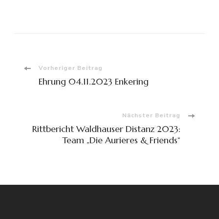
Beitragsnavigation
Vorheriger Beitrag
Ehrung 04.11.2023 Enkering
Nächster Beitrag
Rittbericht Waldhauser Distanz 2023:
Team „Die Aurieres & Friends“